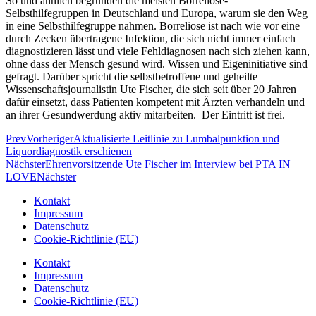
So und ähnlich begründen die meisten Borreliose-
Selbsthilfegruppen in Deutschland und Europa, warum sie den Weg
in eine Selbsthilfegruppe nahmen. Borreliose ist nach wie vor eine
durch Zecken übertragene Infektion, die sich nicht immer einfach
diagnostizieren lässt und viele Fehldiagnosen nach sich ziehen kann,
ohne dass der Mensch gesund wird. Wissen und Eigeninitiative sind
gefragt. Darüber spricht die selbstbetroffene und geheilte
Wissenschaftsjournalistin Ute Fischer, die sich seit über 20 Jahren
dafür einsetzt, dass Patienten kompetent mit Ärzten verhandeln und
an ihrer Gesundwerdung aktiv mitarbeiten. Der Eintritt ist frei.
Prev
Vorheriger
Aktualisierte Leitlinie zu Lumbalpunktion und
Liquordiagnostik erschienen
Nächster
Ehrenvorsitzende Ute Fischer im Interview bei PTA IN
LOVE
Nächster
Kontakt
Impressum
Datenschutz
Cookie-Richtlinie (EU)
Kontakt
Impressum
Datenschutz
Cookie-Richtlinie (EU)