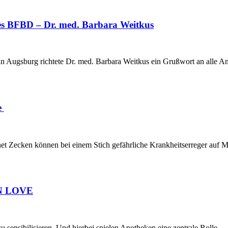
des BFBD – Dr. med. Barbara Weitkus
in Augsburg richtete Dr. med. Barbara Weitkus ein Grußwort an alle
e
eignet Zecken können bei einem Stich gefährliche Krankheitserreger auf
 IN LOVE
g zu sensibilisieren. Und hierbei spielen Apotheken eine zentrale Roll