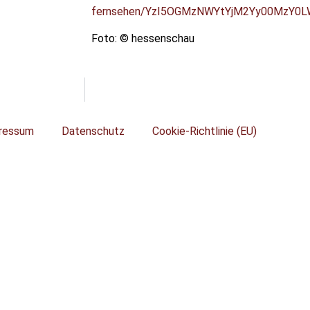
fernsehen/YzI5OGMzNWYtYjM2Yy00MzY
Foto: © hessenschau
ressum
Datenschutz
Cookie-Richtlinie (EU)