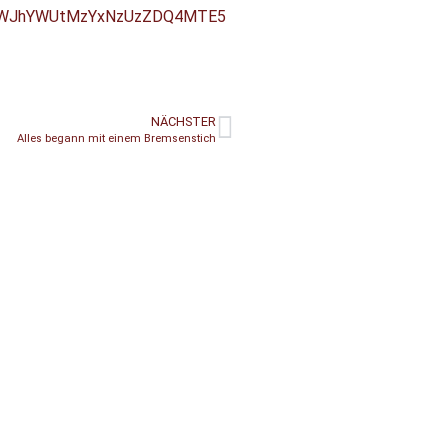
0LWJhYWUtMzYxNzUzZDQ4MTE5
NÄCHSTER
Alles begann mit einem Bremsenstich