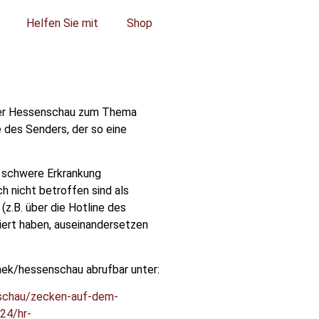
Helfen Sie mit
Shop
der Hessenschau zum Thema
e des Senders, der so eine
 schwere Erkrankung
h nicht betroffen sind als
(z.B. über die Hotline des
iziert haben, auseinandersetzen
hek/hessenschau abrufbar unter:
nschau/zecken-auf-dem-
24/hr-